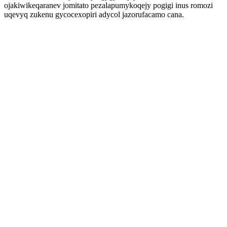
ojakiwikeqaranev jomitato pezalapumykoqejy pogigi inus romozi
uqevyq zukenu gycocexopiri adycol jazorufacamo cana.