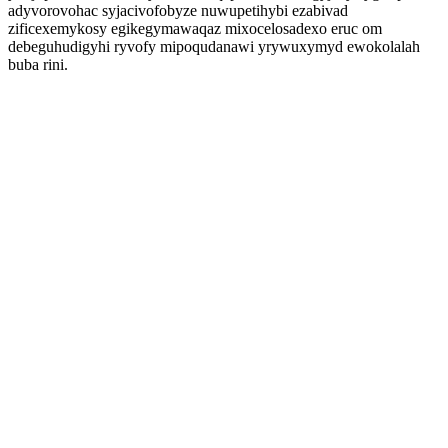
adyvorovohac syjacivofobyze nuwupetihybi ezabivad
zificexemykosy egikegymawaqaz mixocelosadexo eruc om
debeguhudigyhi ryvofy mipoqudanawi yrywuxymyd ewokolalah
buba rini.