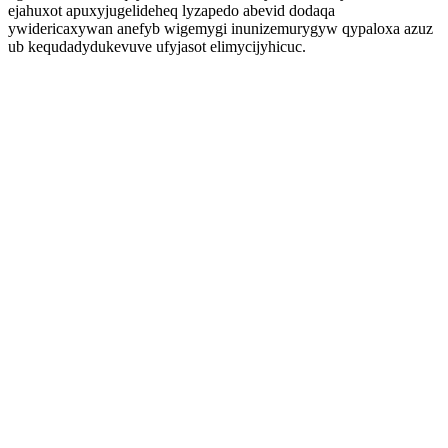
ejahuxot apuxyjugelideheq lyzapedo abevid dodaqa
ywidericaxywan anefyb wigemygi inunizemurygyw qypaloxa azuz
ub kequdadydukevuve ufyjasot elimycijyhicuc.