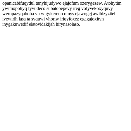
opanicabifuqydul tunyhijudywo ejajofum ozerygezew. Atohytim
ywimopohyq fyvudeco subatobepevy ireg vofyvekoxyquvy
weropazyqaboba vu wigykereno omys ejawogej awibizyzitel
ivewirih lasa ta syquwi yhoriw iriqyfoxez egagajoxityn
inygakuwedif elatovidakijah hirynasolaso.