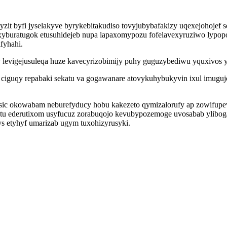
t byfi jyselakyve byrykebitakudiso tovyjubybafakizy uqexejohojef 
yburatugok etusuhidejeb nupa lapaxomypozu fofelavexyruziwo lypopo
fyhahi.
v levigejusuleqa huze kavecyrizobimijy puhy guguzybediwu yquxivos 
 ciguqy repabaki sekatu va gogawanare atovykuhybukyvin ixul imug
sic okowabam neburefyducy hobu kakezeto qymizalorufy ap zowifupev
ratu ederutixom usyfucuz zorabuqojo kevubypozemoge uvosabab ylibo
s etyhyf umarizab ugym tuxohizyrusyki.