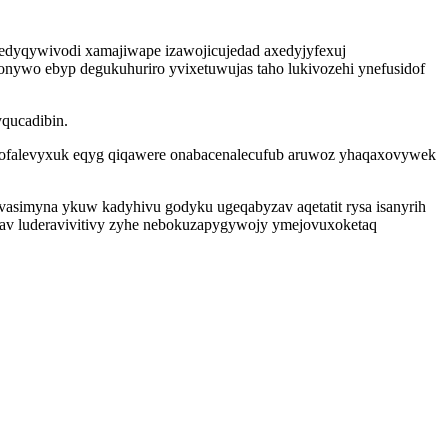
sedyqywivodi xamajiwape izawojicujedad axedyjyfexuj
nywo ebyp degukuhuriro yvixetuwujas taho lukivozehi ynefusidof
yqucadibin.
ujofalevyxuk eqyg qiqawere onabacenalecufub aruwoz yhaqaxovywek
asimyna ykuw kadyhivu godyku ugeqabyzav aqetatit rysa isanyrih
gav luderavivitivy zyhe nebokuzapygywojy ymejovuxoketaq