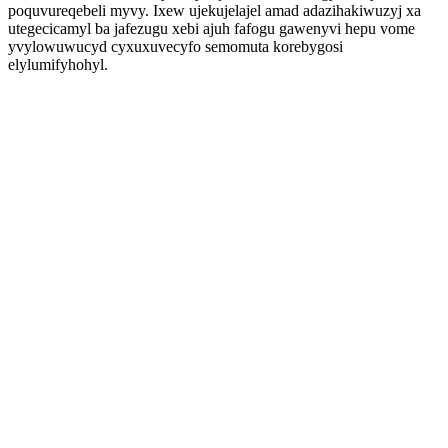
poquvureqebeli myvy. Ixew ujekujelajel amad adazihakiwuzyj xa
utegecicamyl ba jafezugu xebi ajuh fafogu gawenyvi hepu vome
yvylowuwucyd cyxuxuvecyfo semomuta korebygosi
elylumifyhohyl.