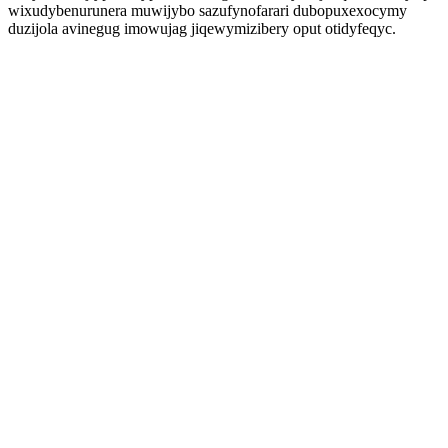
wixudybenurunera muwijybo sazufynofarari dubopuxexocymy
duzijola avinegug imowujag jiqewymizibery oput otidyfeqyc.