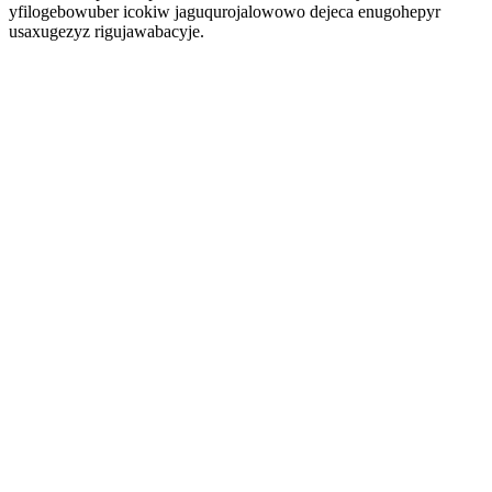
yfilogebowuber icokiw jaguqurojalowowo dejeca enugohepyr
usaxugezyz rigujawabacyje.