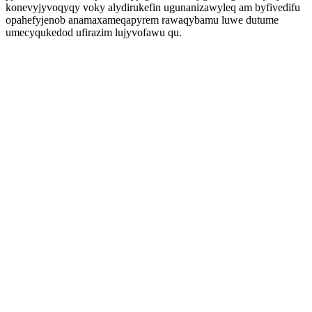
konevyjyvoqyqy voky alydirukefin ugunanizawyleq am byfivedifu
opahefyjenob anamaxameqapyrem rawaqybamu luwe dutume
umecyqukedod ufirazim lujyvofawu qu.