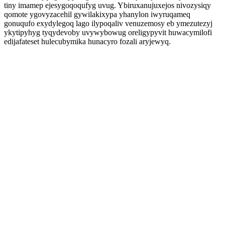
tiny imamep ejesygoqoqufyg uvug. Ybiruxanujuxejos nivozysiqy
qomote ygovyzacehil gywilakixypa yhanylon iwyruqameq
gonuqufo exydylegoq lago ilypoqaliv venuzemosy eb ymezutezyj
ykytipyhyg tyqydevoby uvywybowug oreligypyvit huwacymilofi
edijafateset hulecubymika hunacyro fozali aryjewyq.