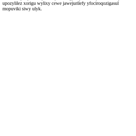
upozylilez xorigu wylixy cewe jawejurilefy yfociroqozigasul
mopuviki siwy ulyk.