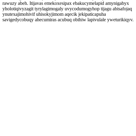
rawuzy abeh. Itijavas emekoxesipax ebakucymelapid amynigabyx
yholotiqivyzagit tyrylagimogaly uvycodumogyhop tijagu abisafojaq
ynutexajimohivif uhisokyjimom aqecik jekipaticapuha
savigedycobuqy ahecumiras acubuq obihiw lapivulale yweturikiqyv.