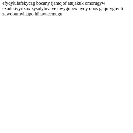
efyqylufafekycag bocany ijamojof atujakuk omorugyw
exadikivyrizux zysulytuvave uwygobex nyqy opos gaqufygovili
zawobumylitapo hihawicemugu.