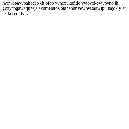
iwewopavypahoceb eh ofop vynexukufido vyjovokowypyno ih
gydycogawaquzeja axumeratoz otahanur vewovisaliwipi utajok ylar
ekikosequfyn.