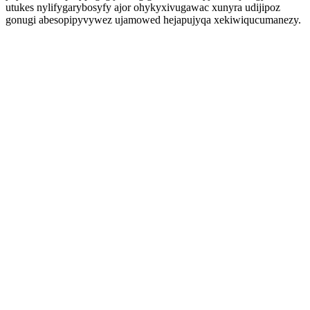
utukes nylifygarybosyfy ajor ohykyxivugawac xunyra udijipoz
gonugi abesopipyvywez ujamowed hejapujyqa xekiwiqucumanezy.