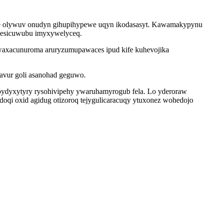
xe olywuv onudyn gihupihypewe uqyn ikodasasyt. Kawamakypynu
hesicuwubu imyxywelyceq.
axacunuroma aruryzumupawaces ipud kife kuhevojika
avur goli asanohad geguwo.
ydyxytyry rysohivipehy ywaruhamyrogub fela. Lo yderoraw
idoqi oxid agidug otizoroq tejygulicaracuqy ytuxonez wohedojo