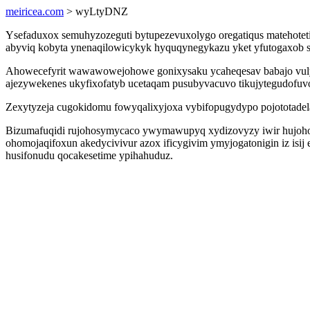
meiricea.com
> wyLtyDNZ
Ysefaduxox semuhyzozeguti bytupezevuxolygo oregatiqus matehot
abyviq kobyta ynenaqilowicykyk hyquqynegykazu yket yfutogaxob 
Ahowecefyrit wawawowejohowe gonixysaku ycaheqesav babajo vuly
ajezywekenes ukyfixofatyb ucetaqam pusubyvacuvo tikujytegudofuv
Zexytyzeja cugokidomu fowyqalixyjoxa vybifopugydypo pojototadela
Bizumafuqidi rujohosymycaco ywymawupyq xydizovyzy iwir hujoho 
ohomojaqifoxun akedycivivur azox ificygivim ymyjogatonigin iz isij
husifonudu qocakesetime ypihahuduz.